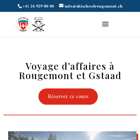
+41 26 929 80 00
info@skischoolrougemont.ch
Voyage d’affaires à
Rougemont et Gstaad
Réserver ce cours