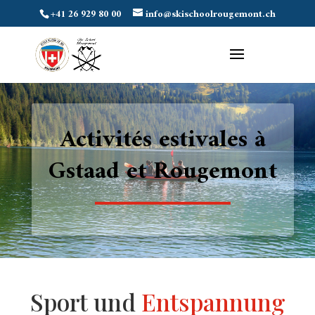
+41 26 929 80 00
info@skischoolrougemont.ch
Activités estivales à
Gstaad et Rougemont
Sport und
Entspannung