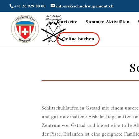
+41 26 929 80 00
info@skischoolrougemont.ch
Startseite
Sommer Aktivitäten
Online buchen
S
Schlitschuhlaufen in Gstaad mit einem unsere
und gut unterhaltene Eisbahn liegt mitten i
Zentrum von Gstaad und bietet eine tolle Al
der Piste. Eislaufen ist eine geeignete Famili