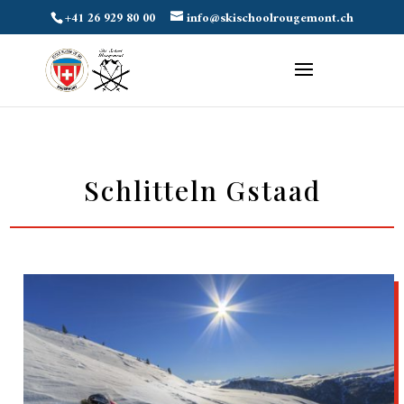
+41 26 929 80 00
info@skischoolrougemont.ch
Schlitteln Gstaad